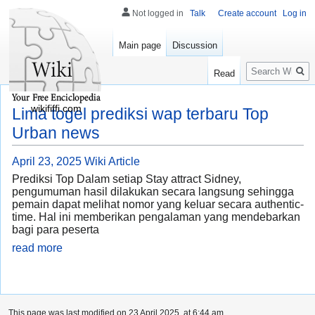
Not logged in
Talk
Create account
Log in
Main page
Discussion
Search
Read
wikififfi.com
Lima togel prediksi wap terbaru Top
Urban news
April 23, 2025
Wiki Article
Prediksi Top Dalam setiap Stay attract Sidney,
pengumuman hasil dilakukan secara langsung sehingga
pemain dapat melihat nomor yang keluar secara authentic-
time. Hal ini memberikan pengalaman yang mendebarkan
bagi para peserta
read more
This page was last modified on 23 April 2025, at 6:44 am.